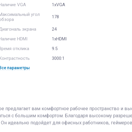
Наличие VGA
1xVGA
Максимальный угол
178
обзора
Диагональ экрана
24
Наличие HDMI
1xHDMI
Время отклика
9.5
Контрастность
3000:1
Все параметры
рое предлагает вам комфортное рабочее пространство и в
ться с большим комфортом. Благодаря высокому разрешен
 Он идеально подойдет для офисных работников, геймеров