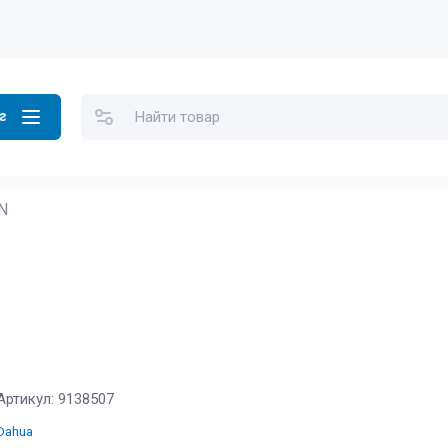
г
N
Артикул:
9138507
Dahua