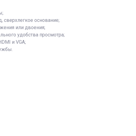
ы;
, сверхлегкое основание;
жения или двоения;
льного удобства просмотра;
HDMI и VGA;
лужбы.